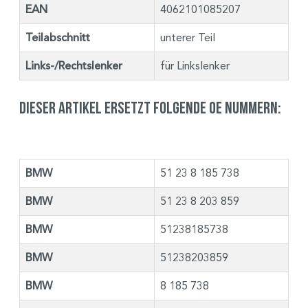
EAN
4062101085207
Teilabschnitt
unterer Teil
Links-/Rechtslenker
für Linkslenker
Dieser Artikel ersetzt folgende OE Nummern:
BMW
51 23 8 185 738
BMW
51 23 8 203 859
BMW
51238185738
BMW
51238203859
BMW
8 185 738