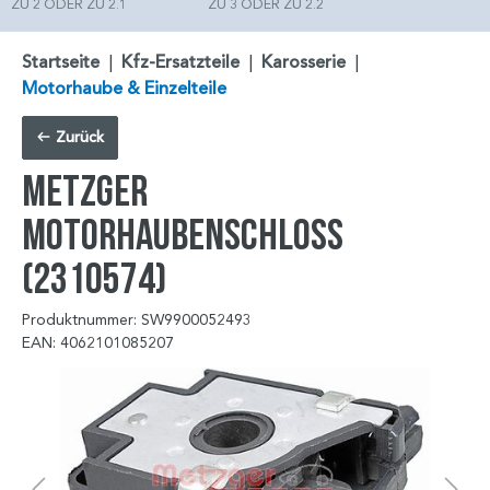
ZU 2 ODER ZU 2.1
ZU 3 ODER ZU 2.2
Startseite
|
Kfz-Ersatzteile
|
Karosserie
|
Motorhaube & Einzelteile
Zurück
METZGER
Motorhaubenschloss
(2310574)
Produktnummer: SW9900052493
EAN: 4062101085207