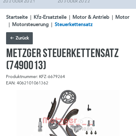
ZU 2 ODER ZU 2.1
ZU 3 ODER ZU 2.2
Startseite
|
Kfz-Ersatzteile
|
Motor & Antrieb
|
Motor
|
Motorsteuerung
|
Steuerkettensatz
Zurück
METZGER Steuerkettensatz
(7490013)
Produktnummer: KFZ-6679264
EAN: 4062101061362