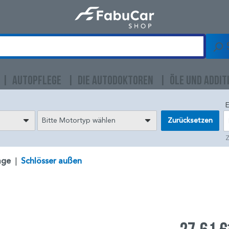
AUTOPFLEGE
DIE AUTODOKTOREN
ÖLE UND ADDIT
E
Bitte Motortyp wählen
Zurücksetzen
Z
age
|
Schlösser außen