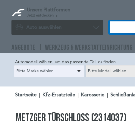
Unsere Plattformen
Jetzt entdecken
Auto auswählen
ANGEBOTE
WERKZEUG & WERKSTATTEINRICHTUNG
Automodell wählen, um das passende Teil zu finden.
Bitte Marke wählen
Bitte Modell wählen
Startseite
|
Kfz-Ersatzteile
|
Karosserie
|
Schließanl
METZGER Türschloss (2314037)