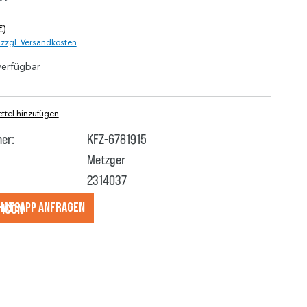
*
€)
. zzgl. Versandkosten
verfügbar
tel hinzufügen
er:
KFZ-6781915
Metzger
2314037
hatsApp anfragеn