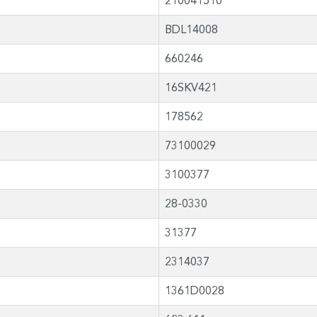
210041510
BDL14008
660246
16SKV421
178562
73100029
3100377
28-0330
31377
2314037
1361D0028