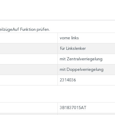
eilzügeAuf Funktion prüfen.
vorne links
für Linkslenker
mit Zentralverriegelung
mit Doppelverriegelung
2314036
3B1837015AT