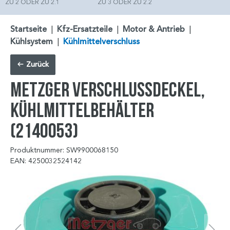
ZU 2 ODER ZU 2.1
ZU 3 ODER ZU 2.2
Startseite
|
Kfz-Ersatzteile
|
Motor & Antrieb
|
Kühlsystem
|
Kühlmittelverschluss
Zurück
METZGER Verschlussdeckel,
Kühlmittelbehälter
(2140053)
Produktnummer: SW9900068150
EAN: 4250032524142