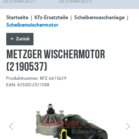
ZU 2 ODER ZU 2.1
ZU 3 ODER ZU 2.2
Startseite
|
Kfz-Ersatzteile
|
Scheibenwaschanlage
|
Scheibenwischermotor
Zurück
METZGER Wischermotor
(2190537)
Produktnummer: KFZ-6615639
EAN: 4250032531058