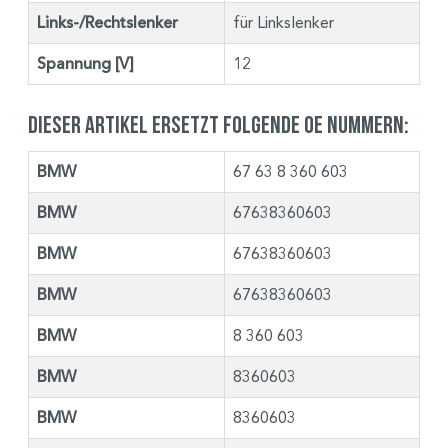
Links-/Rechtslenker
für Linkslenker
Spannung [V]
12
Dieser Artikel ersetzt folgende OE Nummern:
BMW
67 63 8 360 603
BMW
67638360603
BMW
67638360603
BMW
67638360603
BMW
8 360 603
BMW
8360603
BMW
8360603