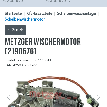
ZU 2 ODER ZU 2.1
ZU 3 ODER ZU 2.2
Startseite
|
Kfz-Ersatzteile
|
Scheibenwaschanlage
|
Scheibenwischermotor
Zurück
METZGER Wischermotor
(2190576)
Produktnummer: KFZ-6615643
EAN: 4250032608651