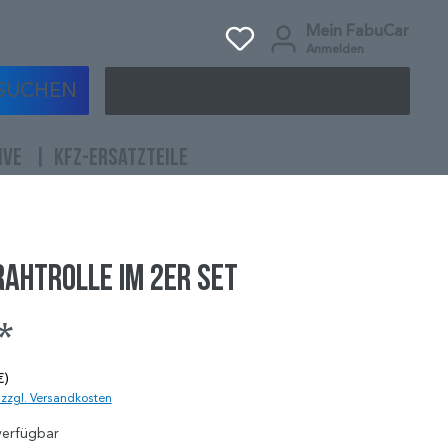
Mein FabuCar
Anmelden
SUCHEN
IVE
KFZ-ERSATZTEILE
rahtrolle im 2er Set
*
€)
. zzgl. Versandkosten
verfügbar