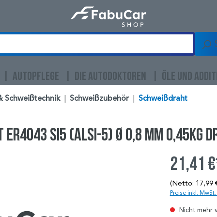
AUTOPFLEGE
DIE AUTODOKTOREN
ÖLE UND ADDIT
& Schweißtechnik
|
Schweißzubehör
|
Schweißdraht
R4043 Si5 (ALSI-5) Ø 0,8 mm 0,45kg D
21,41 €
(Netto: 17,99 
Preise inkl. MwSt
Nicht mehr 