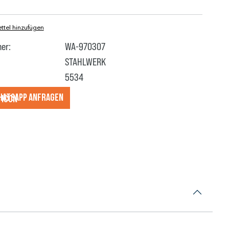
tel hinzufügen
er:
WA-970307
STAHLWERK
5534
hatsApp anfragеn