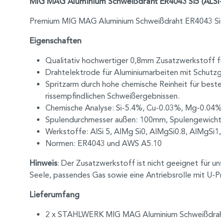
MIG MAG Aluminium Schweißdraht ER4043 Si5 (ALSI-5
Premium MIG MAG Aluminium Schweißdraht ER4043 Si5 (
Eigenschaften
Qualitativ hochwertiger 0,8mm Zusatzwerkstoff 
Drahtelektrode für Aluminiumarbeiten mit Schutzg
Spritzarm durch hohe chemische Reinheit für beste
rissempfindlichen Schweißergebnissen.
Chemische Analyse: Si-5.4%, Cu-0.03%, Mg-0.04
Spulendurchmesser außen: 100mm, Spulengewicht
Werkstoffe: AlSi 5, AlMg Si0, AlMgSi0.8, AlMgSi1,
Normen: ER4043 und AWS A5.10
Hinweis
: Der Zusatzwerkstoff ist nicht geeignet für
Seele, passendes Gas sowie eine Antriebsrolle mit U-Pr
Lieferumfang
2 x STAHLWERK MIG MAG Aluminium Schweißdraht 