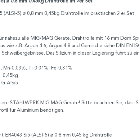
) ø 0,8 mm 0,45kg Drahtrolle im 2er Set
ALSI-5) ø 0,8 mm 0,45kg Drahtrolle im praktischen 2 er Set.
für nahezu alle MIG/MAG Geräte. Drahtrolle mit 16 mm Dorn S
as wie z.B. Argon 4.6, Argon 4.8 und Gemische siehe DIN EN ISO
 Schweißergebnisse. Das Silizium in dieser Legierung führt zu 
%, Mn-0.03%, Ti-0.01%, Fe-0,31%
: 0,45kg
 G-AlSi5
 unsere STAHLWERK MIG MAG Geräte! Bitte beachten Sie, dass S
ofil für Aluminium benötigen.
ER4043 Si5 (ALSI-5) ø 0,8 mm 0,45 kg Drahtrolle