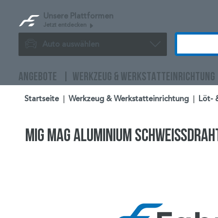
Unsere Plattformen
Jetzt entdecken
Auto auswählen
ANGEBOTE
WERKZEUG & WERKSTATTEINRICHTUNG
Startseite
|
Werkzeug & Werkstatteinrichtung
|
Löt- 
MIG MAG Aluminium Schweißdraht E