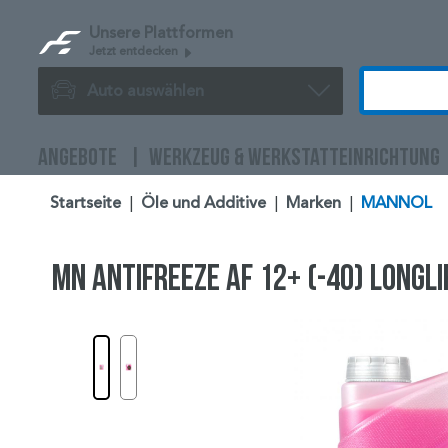
Unsere Plattformen
Jetzt entdecken
Auto auswählen
ANGEBOTE
WERKZEUG & WERKSTATTEINRICHTUNG
Startseite
|
Öle und Additive
|
Marken
|
MANNOL
MN Antifreeze AF 12+ (-40) Longli