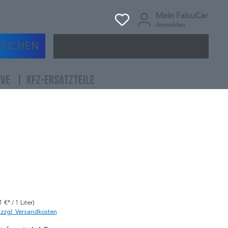
Mein FabuCar
Anmelden
SUCHEN
IVE
KFZ-ERSATZTEILE
)
1 €* / 1 Liter)
. zzgl. Versandkosten