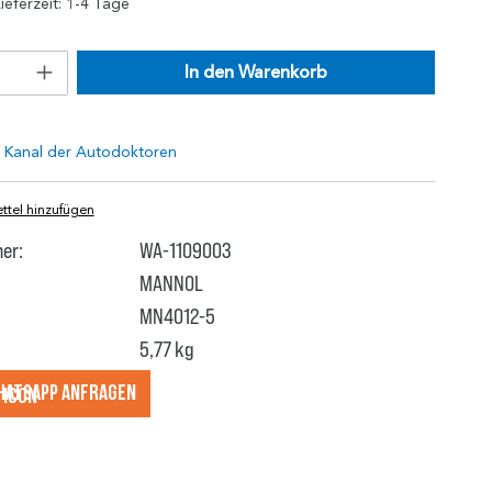
ieferzeit: 1-4 Tage
In den Warenkorb
tel hinzufügen
er:
WA-1109003
MANNOL
MN4012-5
5,77 kg
hatsApp anfragеn