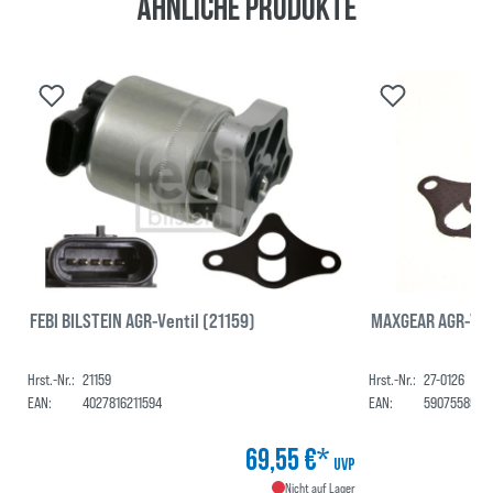
Ähnliche Produkte
FEBI BILSTEIN AGR-Ventil (21159)
MAXGEAR AGR-Vent
Hrst.-Nr.:
21159
Hrst.-Nr.:
27-0126
EAN:
4027816211594
EAN:
5907558579
69,55 €*
UVP
Nicht auf Lager