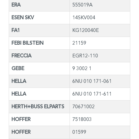
ERA
555019A
ESEN SKV
14SKV004
FA1
KG120040E
FEBI BILSTEIN
21159
FRECCIA
EGR12-110
GEBE
9 3002 1
HELLA
6NU 010 171-061
HELLA
6NU 010 171-611
HERTH+BUSS ELPARTS
70671002
HOFFER
7518003
HOFFER
01599