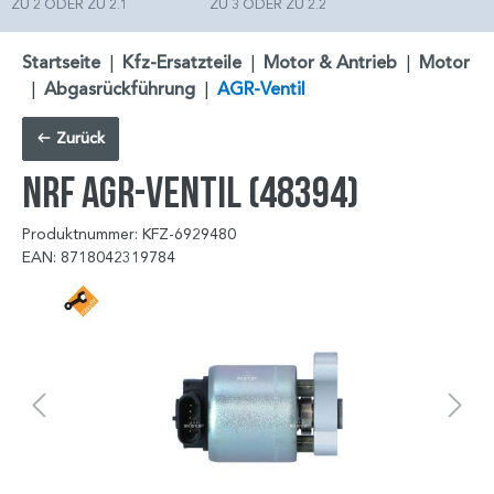
ZU 2 ODER ZU 2.1
ZU 3 ODER ZU 2.2
Startseite
|
Kfz-Ersatzteile
|
Motor & Antrieb
|
Motor
|
Abgasrückführung
|
AGR-Ventil
Zurück
NRF AGR-Ventil (48394)
Produktnummer: KFZ-6929480
EAN: 8718042319784