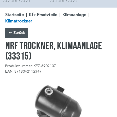
ZU 2 ODER ZU 2.1
ZU 3 ODER ZU 2.2
Startseite
|
Kfz-Ersatzteile
|
Klimaanlage
|
Klimatrockner
Zurück
NRF Trockner, Klimaanlage
(33315)
Produktnummer: KFZ-6902107
EAN: 8718042112347