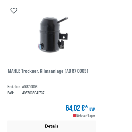
MAHLE Trockner, Klimaanlage (AD 87 000S)
Hrst.-Nr.:
AD 87 000S
EAN:
4057635041737
64,02 €*
UVP
Nicht auf Lager
Details