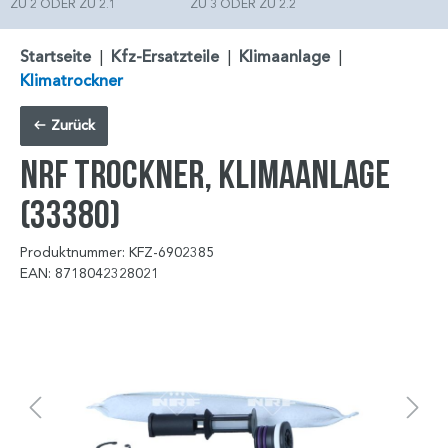
ZU 2 ODER ZU 2.1
ZU 3 ODER ZU 2.2
Startseite
|
Kfz-Ersatzteile
|
Klimaanlage
|
Klimatrockner
Zurück
NRF Trockner, Klimaanlage
(33380)
Produktnummer: KFZ-6902385
EAN: 8718042328021