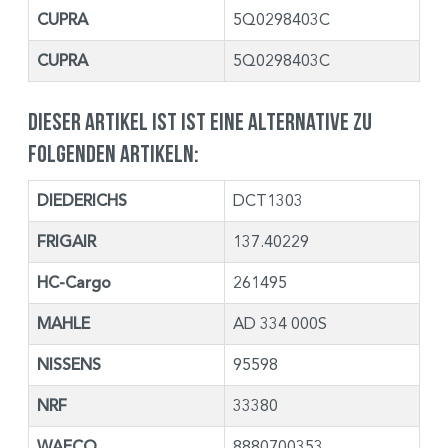
CUPRA
5Q0298403C
CUPRA
5Q0298403C
Dieser Artikel ist ist eine Alternative zu
folgenden Artikeln:
DIEDERICHS
DCT1303
FRIGAIR
137.40229
HC-Cargo
261495
MAHLE
AD 334 000S
NISSENS
95598
NRF
33380
WAECO
8880700353