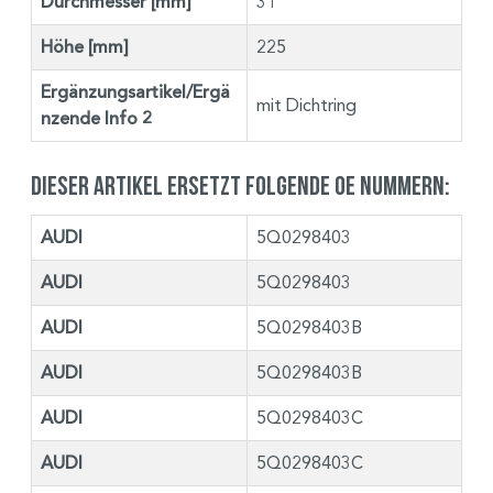
Durchmesser [mm]
31
Höhe [mm]
225
Ergänzungsartikel/Ergä
mit Dichtring
nzende Info 2
Dieser Artikel ersetzt folgende OE Nummern:
AUDI
5Q0298403
AUDI
5Q0298403
AUDI
5Q0298403B
AUDI
5Q0298403B
AUDI
5Q0298403C
AUDI
5Q0298403C