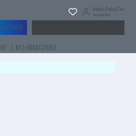
Mein FabuCar
Anmelden
SUCHEN
IVE
KFZ-ERSATZTEILE