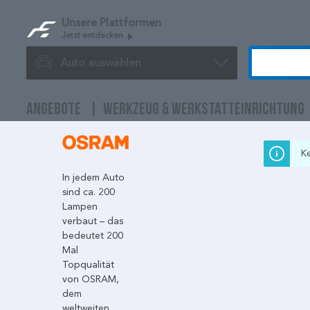
Unsere Plattformen
Jetzt entdecken
Auto auswählen
ANGEBOTE
WERKZEUG & WERKSTATTEINRICHTUNG
K
In jedem Auto
sind ca. 200
Lampen
verbaut – das
bedeutet 200
Mal
Topqualität
von OSRAM,
dem
weltweiten