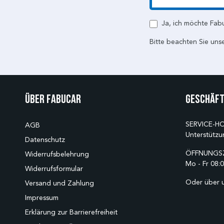
E-Mail
Ja, ich möchte Fab
Bitte beachten Sie uns
Über Fabucar
Geschäft
SERVICE-HO
AGB
Unterstützu
Datenschutz
ÖFFNUNGSZ
Widerrufsbelehrung
Mo - Fr 08:0
Widerrufsformular
Oder über 
Versand und Zahlung
Impressum
Erklärung zur Barrierefreiheit