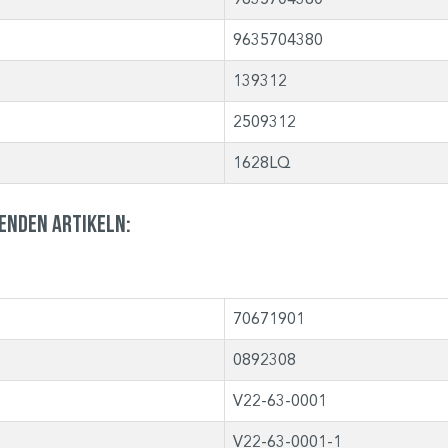
9635704380
139312
2509312
1628LQ
genden Artikeln:
70671901
0892308
V22-63-0001
V22-63-0001-1