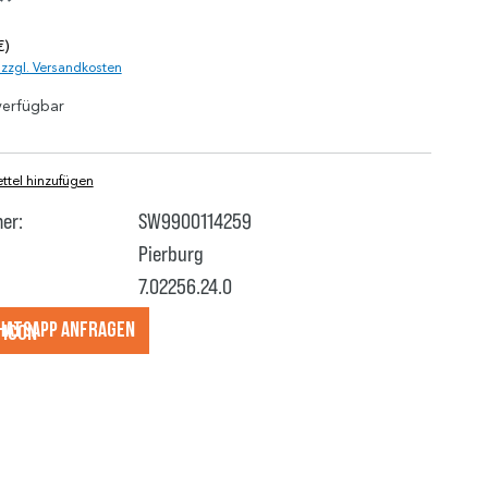
*
€)
. zzgl. Versandkosten
verfügbar
tel hinzufügen
er:
SW9900114259
Pierburg
7.02256.24.0
hatsApp anfragеn