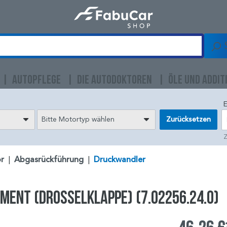
AUTOPFLEGE
DIE AUTODOKTOREN
ÖLE UND ADDIT
E
Bitte Motortyp wählen
Zurücksetzen
Z
r
|
Abgasrückführung
|
Druckwandler
ment (Drosselklappe) (7.02256.24.0)