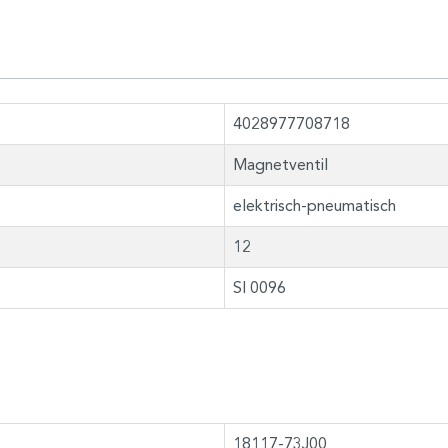
4028977708718
Magnetventil
elektrisch-pneumatisch
12
SI 0096
18117-73J00