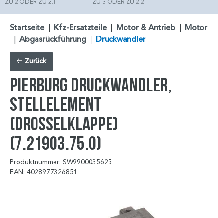
ZU 2 ODER ZU 2.1
ZU 3 ODER ZU 2.2
Startseite
|
Kfz-Ersatzteile
|
Motor & Antrieb
|
Motor
|
Abgasrückführung
|
Druckwandler
Zurück
PIERBURG Druckwandler,
Stellelement
(Drosselklappe)
(7.21903.75.0)
Produktnummer: SW9900035625
EAN: 4028977326851