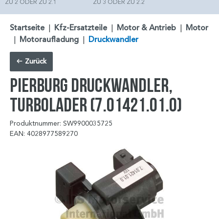
ZU 2 ODER ZU 2.1
ZU 3 ODER ZU 2.2
Startseite
|
Kfz-Ersatzteile
|
Motor & Antrieb
|
Motor
|
Motoraufladung
|
Druckwandler
Zurück
PIERBURG Druckwandler,
Turbolader (7.01421.01.0)
Produktnummer: SW9900035725
EAN: 4028977589270