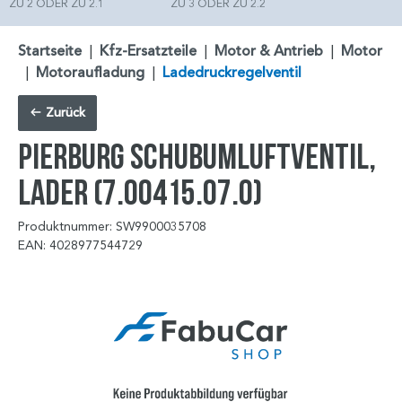
ZU 2 ODER ZU 2.1
ZU 3 ODER ZU 2.2
Startseite
|
Kfz-Ersatzteile
|
Motor & Antrieb
|
Motor
|
Motoraufladung
|
Ladedruckregelventil
Zurück
PIERBURG Schubumluftventil,
Lader (7.00415.07.0)
Produktnummer: SW9900035708
EAN: 4028977544729