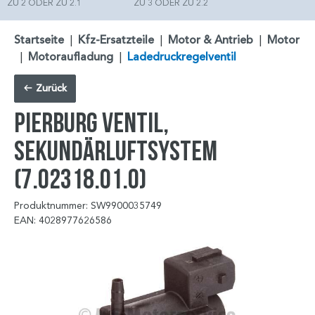
ZU 2 ODER ZU 2.1
ZU 3 ODER ZU 2.2
Startseite
|
Kfz-Ersatzteile
|
Motor & Antrieb
|
Motor
|
Motoraufladung
|
Ladedruckregelventil
Zurück
PIERBURG Ventil,
Sekundärluftsystem
(7.02318.01.0)
Produktnummer: SW9900035749
EAN: 4028977626586