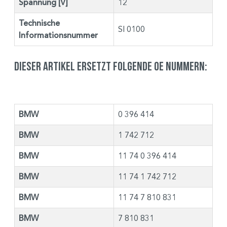
Spannung [V]
12
Technische
SI 0100
Informationsnummer
Dieser Artikel ersetzt folgende OE Nummern:
BMW
0 396 414
BMW
1 742 712
BMW
11 74 0 396 414
BMW
11 74 1 742 712
BMW
11 74 7 810 831
BMW
7 810 831