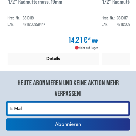
1/2'' Radmutternuss, 19mm
1/2'' Radmutter
Hrst.-Nr.:
3310119
Hrst.-Nr.:
3310117
EAN:
4711200958447
EAN:
47112009584
14,21 €*
UVP
Nicht auf Lager
Details
Heute abonnieren und keine aktion mehr
verpassen!
E-Mail
Abonnieren