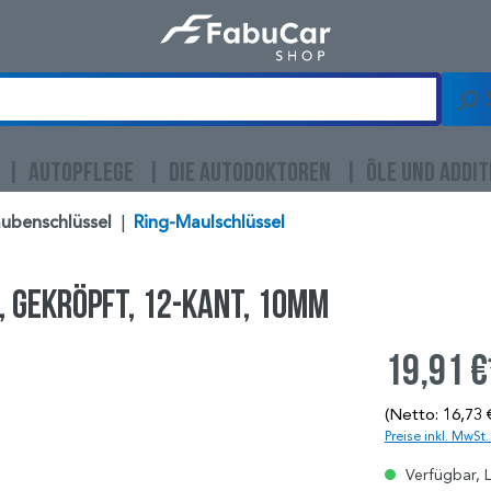
AUTOPFLEGE
DIE AUTODOKTOREN
ÖLE UND ADDIT
ubenschlüssel
|
Ring-Maulschlüssel
, gekröpft, 12-kant, 10mm
19,91 €
(Netto: 16,73 
Preise inkl. MwSt
Verfügbar, L