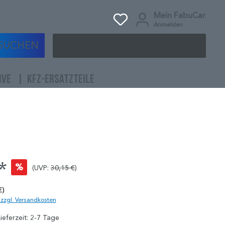
Mein FabuCar
Anmelden
SUCHEN
IVE
KFZ-ERSATZTEILE
*
%
(UVP:
30,15 €
)
€)
. zzgl. Versandkosten
ieferzeit: 2-7 Tage