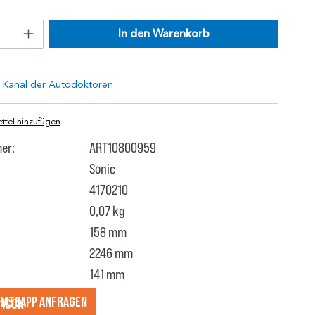
In den Warenkorb
tel hinzufügen
er:
ART10800959
Sonic
4170210
0,07 kg
158 mm
2246 mm
141 mm
hatsApp anfragеn