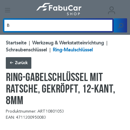
Startseite
|
Werkzeug & Werkstatteinrichtung
|
Schraubenschlüssel
|
Ring-Maulschlüssel
Zurück
Ring-Gabelschlüssel mit
Ratsche, gekröpft, 12-kant,
8mm
Produktnummer: ART10801053
EAN: 4711200950083