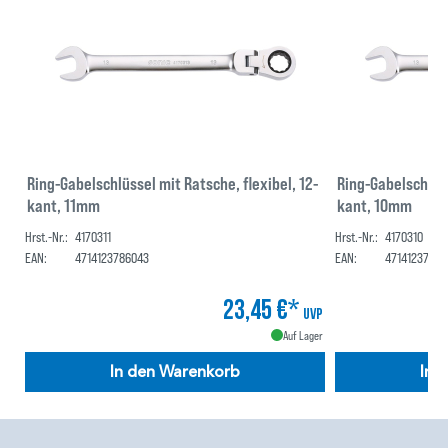
Ring-Gabelschlüssel mit Ratsche, flexibel, 12-
Ring-Gabelschlüss
kant, 11mm
kant, 10mm
Hrst.-Nr.:
4170311
Hrst.-Nr.:
4170310
EAN:
4714123786043
EAN:
47141237860
23,45 €*
UVP
Auf Lager
In den Warenkorb
In 