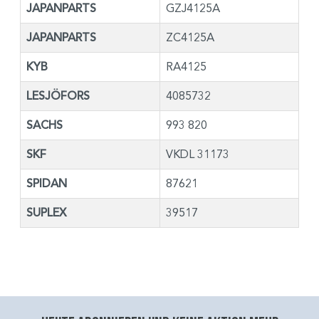
JAPANPARTS
GZJ4125A
JAPANPARTS
ZC4125A
KYB
RA4125
LESJÖFORS
4085732
SACHS
993 820
SKF
VKDL 31173
SPIDAN
87621
SUPLEX
39517