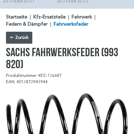
ZU 2 ODER ZU 2.1
ZU 3 ODER ZU 2.2
Startseite
|
Kfz-Ersatzteile
|
Fahrwerk
|
Federn & Dämpfer
|
Fahrwerksfeder
Zurück
SACHS Fahrwerksfeder (993
820)
Produktnummer: KFZ-136687
EAN: 4013872943944