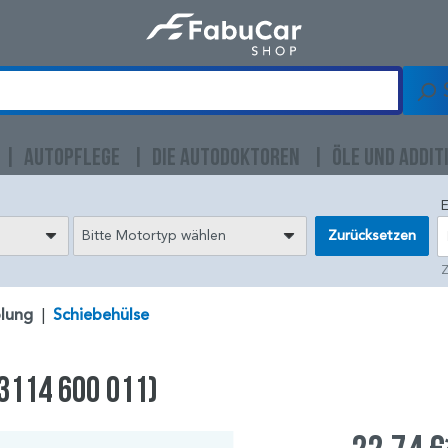
AUTOPFLEGE
DIE AUTODOKTOREN
ÖLE UND ADDIT
E
Bitte Motortyp wählen
Zurücksetzen
Z
lung
|
Schiebehülse
3114 600 011)