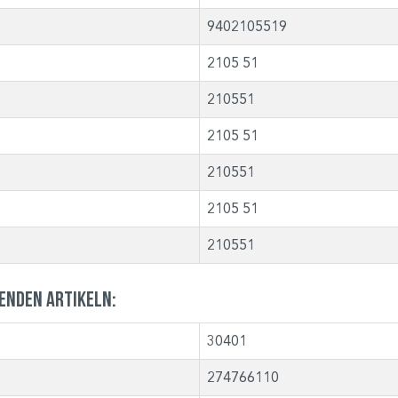
9402105519
2105 51
210551
2105 51
210551
2105 51
210551
genden Artikeln:
30401
274766110