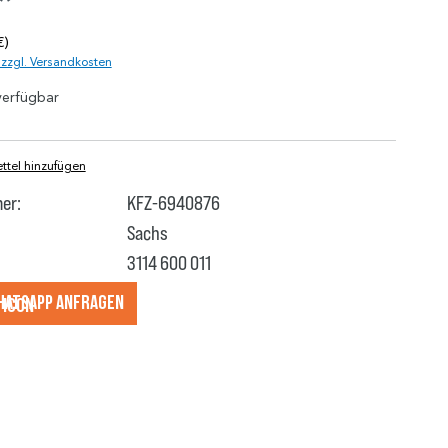
*
€)
. zzgl. Versandkosten
verfügbar
tel hinzufügen
er:
KFZ-6940876
Sachs
3114 600 011
hatsApp anfragеn