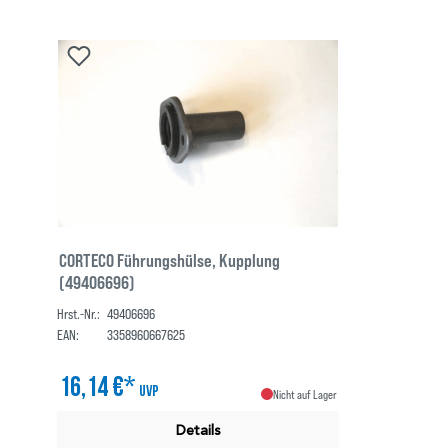
CORTECO Führungshülse, Kupplung
(49406696)
Hrst.-Nr.:
49406696
EAN:
3358960667625
16,14 €*
UVP
Nicht auf Lager
Details