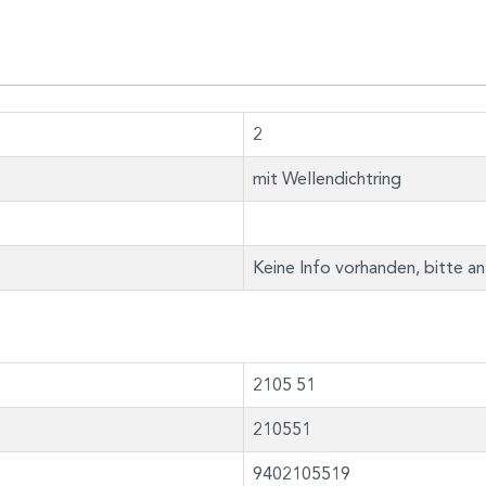
2
mit Wellendichtring
Keine Info vorhanden, bitte a
2105 51
210551
9402105519