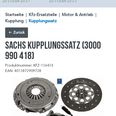
ZU 2 ODER ZU 2.1
ZU 3 ODER ZU 2.2
Startseite
|
Kfz-Ersatzteile
|
Motor & Antrieb
|
Kupplung
|
Kupplungssatz
Zurück
SACHS Kupplungssatz (3000
990 418)
Produktnummer: KFZ-136435
EAN: 4013872909728