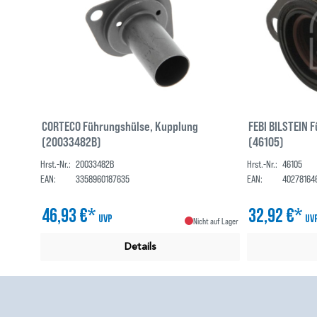
CORTECO Führungshülse, Kupplung
FEBI BILSTEIN 
(20033482B)
(46105)
Hrst.-Nr.:
20033482B
Hrst.-Nr.:
46105
EAN:
3358960187635
EAN:
40278164
46,93 €*
32,92 €*
UVP
UV
Nicht auf Lager
Details