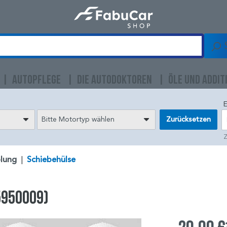
AUTOPFLEGE
DIE AUTODOKTOREN
ÖLE UND ADDIT
E
Bitte Motortyp wählen
Zurücksetzen
Z
lung
|
Schiebehülse
5950009)