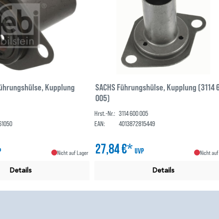
Führungshülse, Kupplung
SACHS Führungshülse, Kupplung (3114 
005)
Hrst.-Nr.:
3114 600 005
61050
EAN:
4013872815449
27,84 €*
P
UVP
Nicht auf Lager
Nicht auf
Details
Details