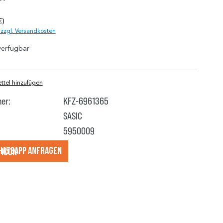
*
€)
. zzgl. Versandkosten
verfügbar
tel hinzufügen
er:
KFZ-6961365
SASIC
5950009
hatsApp anfragеn