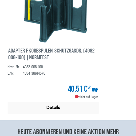
ADAPTER F.KORBSPULEN-SCHUTZGASDR. (4982-
008-100) | NORMFEST
Hrst.-Nr.:
4982-008-100
EAN:
4034138614576
40,51 €*
UVP
Nicht auf Lager
Details
Heute abonnieren und keine aktion mehr