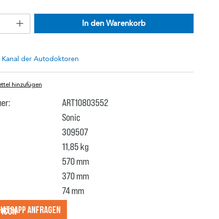
In den Warenkorb
tel hinzufügen
er:
ART10803552
Sonic
309507
11,85 kg
570 mm
370 mm
74 mm
hatsApp anfragеn