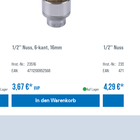
1/2'' Nuss, 6-kant, 16mm
1/2'' Nuss, 6-kan
Hrst.-Nr.:
23516
Hrst.-Nr.:
23519
EAN:
4711200952568
EAN:
471120095259
3,67 €*
4,29 €*
UVP
UVP
 Lager
Auf Lager
In den Warenkorb
In de