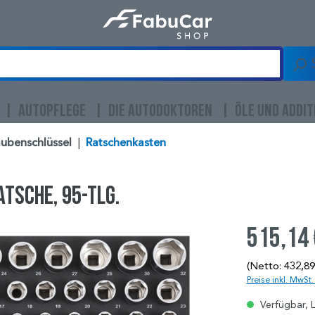
AUTOPFLEGE
DIE AUTODOKTOREN
ÖLE UND ADDIT
ubenschlüssel
|
Ratschenkasten
atsche, 95-tlg.
515,14
(Netto: 432,89
Preise inkl. MwSt
Verfügbar, L