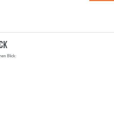
ick
nen Blick: