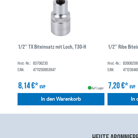
1/2'' TX Biteinsatz mit Loch, T30-H
1/2'' Ribe Bite
Hrst.-Nr.:
83706230
Hrst.-Nr.:
83906208
EAN:
4711200953947
EAN:
47123646
8,14 €*
7,20 €*
UVP
UVP
Auf Lager
In den Warenkorb
In
Heute abonniere