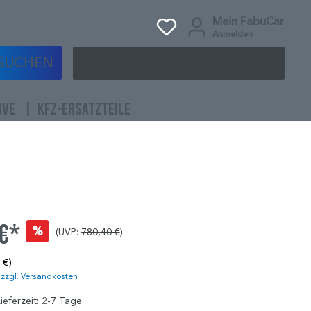
Mein FabuCar
Anmelden
SUCHEN
IVE
KFZ-ERSATZTEILE
 €*
%
(UVP:
780,40 €
)
 €)
. zzgl. Versandkosten
ieferzeit: 2-7 Tage