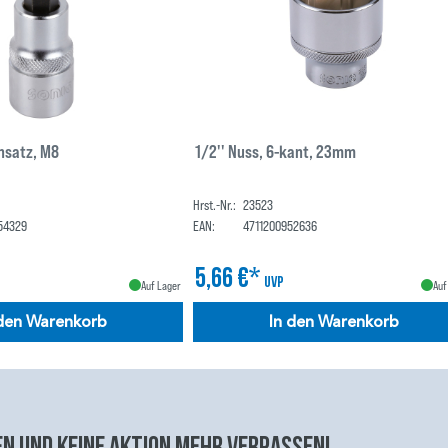
insatz, M8
1/2'' Nuss, 6-kant, 23mm
Hrst.-Nr.:
23523
54329
EAN:
4711200952636
5,66 €*
UVP
Auf Lager
Auf
 den Warenkorb
In den Warenkorb
n und keine aktion mehr verpassen!