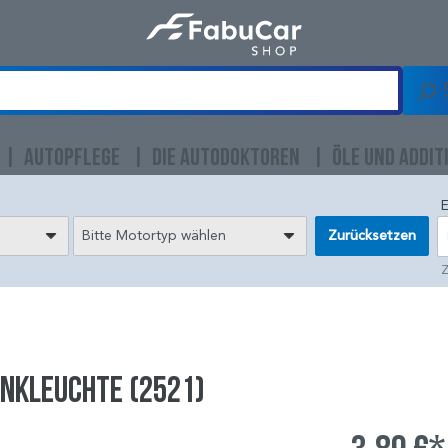
AUTOPFLEGE
DIE AUTODOKTOREN
ÖLE UND ADDIT
E
Bitte Motortyp wählen
Zurücksetzen
Z
inkleuchte (2521)