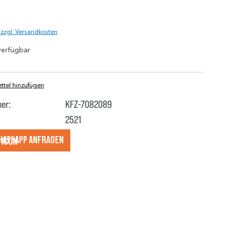
)
. zzgl. Versandkosten
verfügbar
tel hinzufügen
er:
KFZ-7082089
2521
hatsApp anfragеn