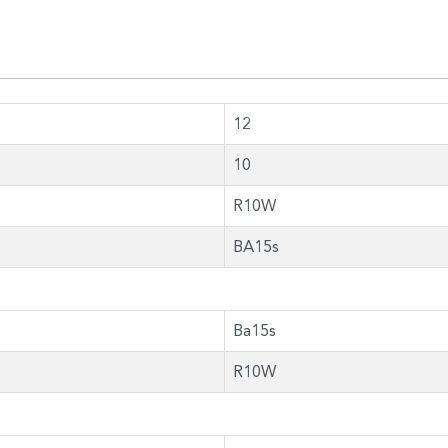
12
10
R10W
BA15s
Ba15s
R10W