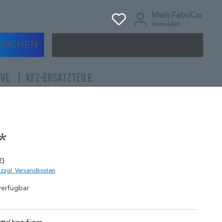
Mein FabuCar
Anmelden
SUCHEN
IVE
KFZ-ERSATZTEILE
*
€)
. zzgl. Versandkosten
verfügbar
tel hinzufügen