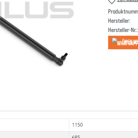
Produktnumm
Hersteller:
Hersteller-Nr.:
Über W
1150
685