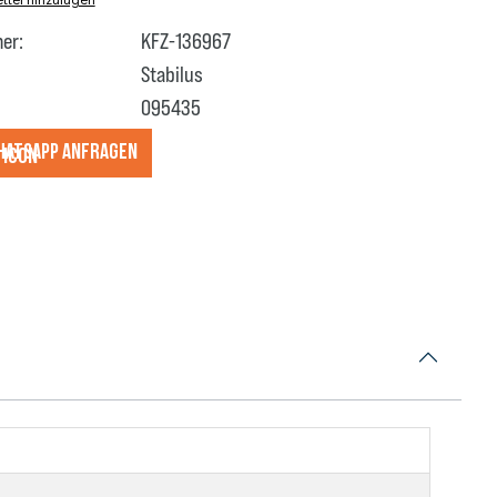
er:
KFZ-136967
Stabilus
095435
hatsApp anfragеn