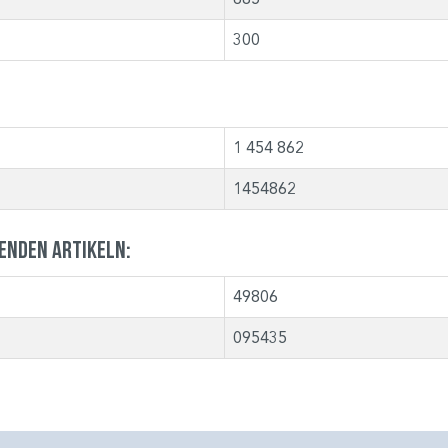
300
1 454 862
1454862
genden Artikeln:
49806
095435