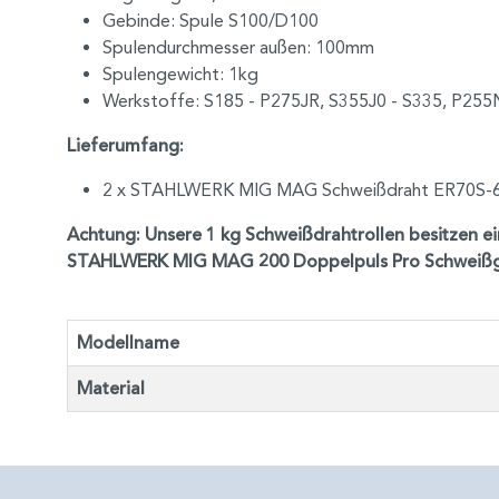
Gebinde: Spule S100/D100
Spulendurchmesser außen: 100mm
Spulengewicht: 1kg
Werkstoffe: S185 - P275JR, S355J0 - S335, P2
Lieferumfang:
2 x STAHLWERK MIG MAG Schweißdraht ER70S-6 S
Achtung: Unsere 1 kg Schweißdrahtrollen besitze
STAHLWERK MIG MAG 200 Doppelpuls Pro Schweißge
Modellname
Material