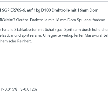
SG2 ER70S-6, auf 1kg D100 Drahtrolle mit 16mm Dorn
e MIG/MAG Geräte. Drahtrolle mit 16 mm Dorn Spulenaufnahme.
 für alle Stahlarbeiten mit Schutzgas. Spritzarm durch hohe ch
stbar und spritzerarm. Unlegierte verkupferter Massivdrahte
chemische Reinheit.
; P-0,015% ; S-0,012%
8