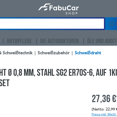
AUTOPFLEGE
DIE AUTODOKTOREN
ÖLE UND ADDIT
& Schweißtechnik
|
Schweißzubehör
|
Schweißdraht
Ø 0,8 mm, Stahl SG2 ER70S-6, auf 1k
 Set
27,36 €
(Netto: 22,99 
Preise inkl. MwSt