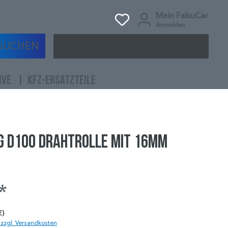
Mein FabuCar
Anmelden
SUCHEN
IVE
KFZ-ERSATZTEILE
g D100 Drahtrolle mit 16mm
*
€)
. zzgl. Versandkosten