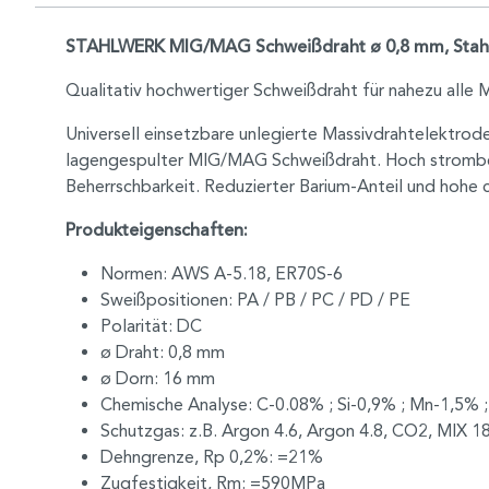
STAHLWERK MIG/MAG Schweißdraht ø 0,8 mm, Stahl 
Qualitativ hochwertiger Schweißdraht für nahezu all
Universell einsetzbare unlegierte Massivdrahtelektrode
lagengespulter MIG/MAG Schweißdraht. Hoch strombela
Beherrschbarkeit. Reduzierter Barium-Anteil und hohe 
Produkteigenschaften:
Normen: AWS A-5.18, ER70S-6
Sweißpositionen: PA / PB / PC / PD / PE
Polarität: DC
ø Draht: 0,8 mm
ø Dorn: 16 mm
Chemische Analyse: C-0.08% ; Si-0,9% ; Mn-1,5% 
Schutzgas: z.B. Argon 4.6, Argon 4.8, CO2, MIX 1
Dehngrenze, Rp 0,2%: =21%
Zugfestigkeit, Rm: =590MPa