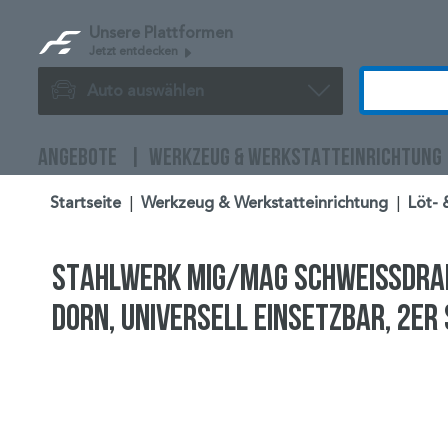
Unsere Plattformen
Jetzt entdecken
Auto auswählen
ANGEBOTE
WERKZEUG & WERKSTATTEINRICHTUNG
Startseite
|
Werkzeug & Werkstatteinrichtung
|
Löt- 
STAHLWERK MIG/MAG Schweißdraht 
Dorn, universell einsetzbar, 2er