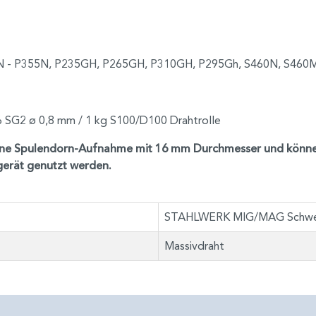
55N - P355N, P235GH, P265GH, P310GH, P295Gh, S460N, S460
G2 ø 0,8 mm / 1 kg S100/D100 Drahtrolle
n eine Spulendorn-Aufnahme mit 16 mm Durchmesser und kön
rät genutzt werden.
STAHLWERK MIG/MAG Schweiß
Massivdraht