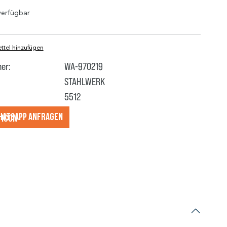
verfügbar
tel hinzufügen
er:
WA-970219
STAHLWERK
5512
hatsApp anfragеn