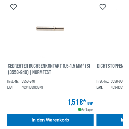
GEDREHTER BUCHSENKONTAKT 0,5-1,5 MM² (SI
DICHTSTOPFEN (K
(3558-940) | NORMFEST
Hrst.-Nr.:
3558-940
Hrst.-Nr.:
3558-930
EAN:
4034138913679
EAN:
40341389136
1,51 €*
UVP
Auf Lager
In den Warenkorb
In 