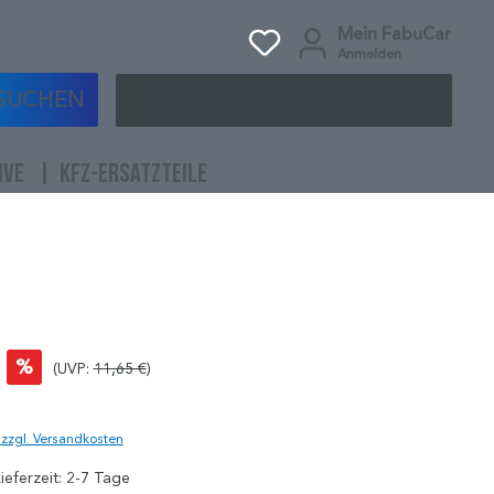
Mein FabuCar
Anmelden
SUCHEN
IVE
KFZ-ERSATZTEILE
%
(UVP:
11,65 €
)
)
. zzgl. Versandkosten
ieferzeit: 2-7 Tage