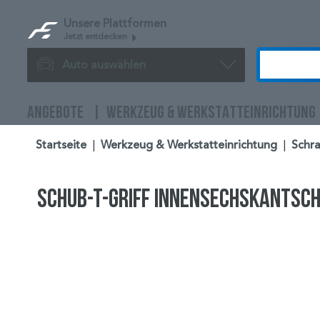
Unsere Plattformen
Jetzt entdecken
Auto auswählen
ANGEBOTE
WERKZEUG & WERKSTATTEINRICHTUNG
Startseite
|
Werkzeug & Werkstatteinrichtung
|
Schr
Schub-T-Griff Innensechskantsc