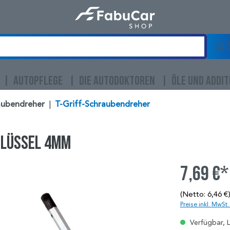
AUTOPFLEGE
DIE AUTODOKTOREN
ÖLE UND ADDIT
aubendreher
|
T-Griff-Schraubendreher
hlüssel 4mm
7,69 €*
(Netto: 6,46 €
Preise inkl. MwSt
Verfügbar, L