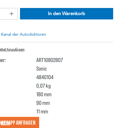
In den Warenkorb
tel hinzufügen
er:
ART10802807
Sonic
4840104
0,07 kg
180 mm
90 mm
11 mm
hatsApp anfragеn