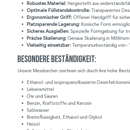
Robustes Material:
Hergestellt aus widerstandsf
Optimale Füllstandskontrolle:
Transparentes Desi
Ergonomischer Griff:
Offener Handgriff für sich
Platzsparende Lagerung:
Konische Form ermöglic
Sicheres Ausgießen:
Spezielle Formgebung für tro
Präzise Skalierung:
Genaue Skalierung in Millilite
Vielseitig einsetzbar:
Temperaturbeständig von -1
Besondere Beständigkeit:
Unsere Messbecher zeichnen sich durch ihre hohe Bestän
Ethanol- und isopropanolbasierte Desinfektionsmi
Lebensmittel
Öle und Säuren
Benzin, Kraftstoffe und Kerosin
Salzwasser
Bremsflüssigkeit, Ethanol und Glykol
Heizöl