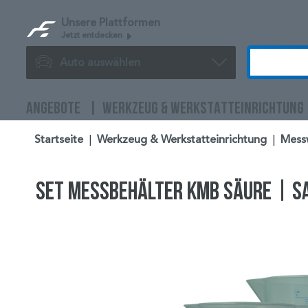
Unsere Plattformen
Jetzt entdecken
Auto auswählen
ANGEBOTE
WERKZEUG & WERKSTATTEINRICHTUNG
Startseite
|
Werkzeug & Werkstatteinrichtung
|
Mess
Set Messbehälter KMB Säure | 