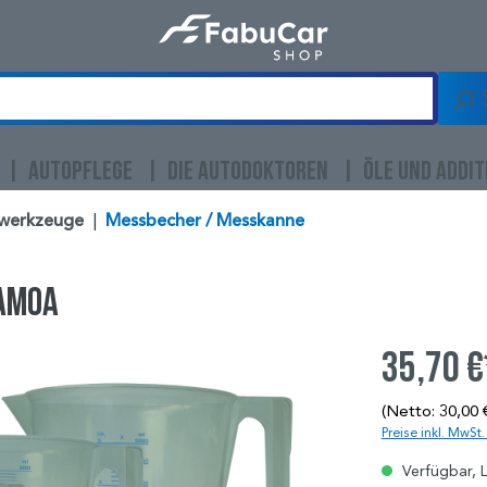
AUTOPFLEGE
DIE AUTODOKTOREN
ÖLE UND ADDIT
werkzeuge
|
Messbecher / Messkanne
SAMOA
35,70 €
(Netto: 30,00 
Preise inkl. MwSt
Verfügbar, L