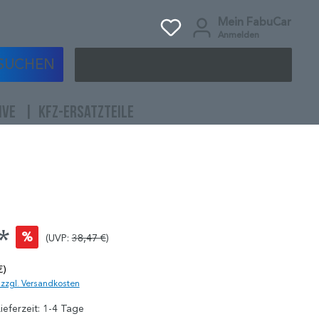
Mein FabuCar
Anmelden
SUCHEN
IVE
KFZ-ERSATZTEILE
*
%
(UVP:
38,47 €
)
€)
. zzgl. Versandkosten
ieferzeit: 1-4 Tage