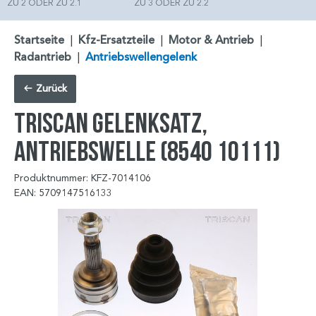
ZU 2 ODER ZU 2.1
ZU 3 ODER ZU 2.2
Startseite
|
Kfz-Ersatzteile
|
Motor & Antrieb
|
Radantrieb
|
Antriebswellengelenk
Zurück
TRISCAN Gelenksatz,
Antriebswelle (8540 10111)
Produktnummer: KFZ-7014106
EAN: 5709147516133