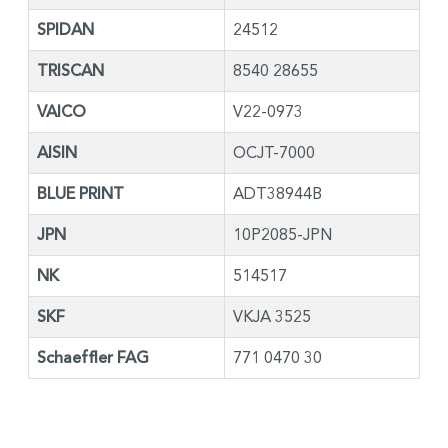
SPIDAN
24512
TRISCAN
8540 28655
VAICO
V22-0973
AISIN
OCJT-7000
BLUE PRINT
ADT38944B
JPN
10P2085-JPN
NK
514517
SKF
VKJA 3525
Schaeffler FAG
771 0470 30