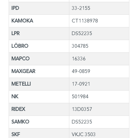
IPD
33-2155
KAMOKA
CT1138978
LPR
DS52235
LÖBRO
304785
MAPCO
16336
MAXGEAR
49-0859
METELLI
17-0921
NK
501984
RIDEX
13D0357
SAMKO
DS52235
SKF
VKJC 3503