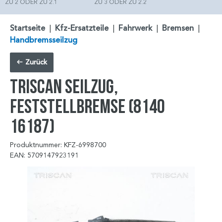
ZU 2 ODER ZU 2.1
ZU 3 ODER ZU 2.2
Startseite
|
Kfz-Ersatzteile
|
Fahrwerk
|
Bremsen
|
Handbremsseilzug
Zurück
TRISCAN Seilzug,
Feststellbremse (8140
16187)
Produktnummer: KFZ-6998700
EAN: 5709147923191