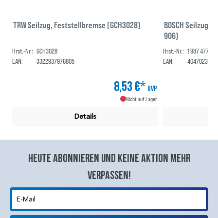
TRW Seilzug, Feststellbremse (GCH3028)
BOSCH Seilzug, F
906)
Hrst.-Nr.:
GCH3028
Hrst.-Nr.:
1 987 477 90
EAN:
3322937976805
EAN:
4047023019
8,53 €*
UVP
Nicht auf Lager
Details
Heute abonnieren und keine aktion mehr
verpassen!
E-Mail