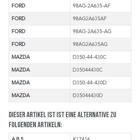
FORD
98AG-2A635-AF
FORD
98AG2A635AF
FORD
98AG-2A635-AG
FORD
98AG2A635AG
MAZDA
D350-44-430C
MAZDA
D35044430C
MAZDA
D350-44-430D
MAZDA
D35044430D
Dieser Artikel ist ist eine Alternative zu
folgenden Artikeln:
A.B.S.
K17416