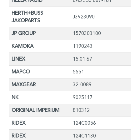
HELLA PAGID
8AS 355 667-181
HERTH+BUSS
J3923090
JAKOPARTS
JP GROUP
1570303100
KAMOKA
1190243
LINEX
15.01.67
MAPCO
5551
MAXGEAR
32-0089
NK
9025117
ORIGINAL IMPERIUM
810312
RIDEX
124C0056
RIDEX
124C1130