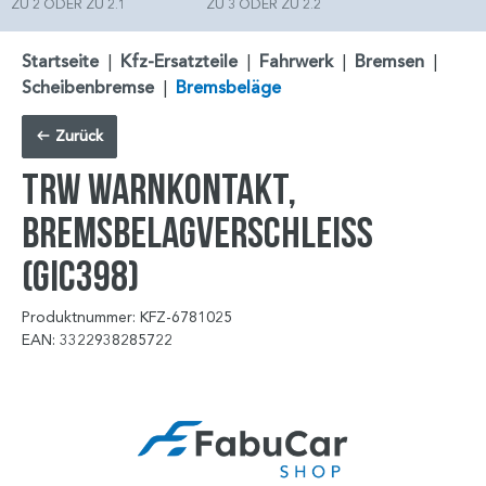
ZU 2 ODER ZU 2.1
ZU 3 ODER ZU 2.2
Startseite
|
Kfz-Ersatzteile
|
Fahrwerk
|
Bremsen
|
Scheibenbremse
|
Bremsbeläge
Zurück
TRW Warnkontakt,
Bremsbelagverschleiß
(GIC398)
Produktnummer: KFZ-6781025
EAN: 3322938285722