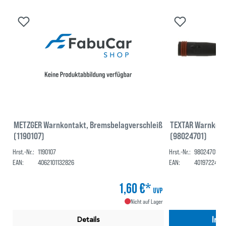
METZGER Warnkontakt, Bremsbelagverschleiß
TEXTAR Warnkont
(1190107)
(98024701)
Hrst.-Nr.:
1190107
Hrst.-Nr.:
98024701
EAN:
4062101132826
EAN:
4019722426
1,60 €*
UVP
Nicht auf Lager
In 
Details