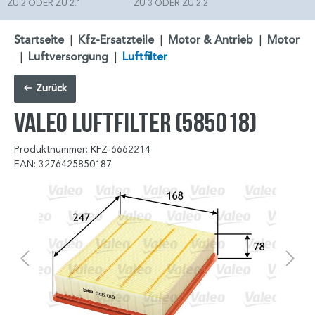
ZU 2 ODER ZU 2.1
ZU 3 ODER ZU 2.2
Startseite
|
Kfz-Ersatzteile
|
Motor & Antrieb
|
Motor
|
Luftversorgung
|
Luftfilter
Zurück
VALEO Luftfilter (585018)
Produktnummer: KFZ-6662214
EAN: 3276425850187