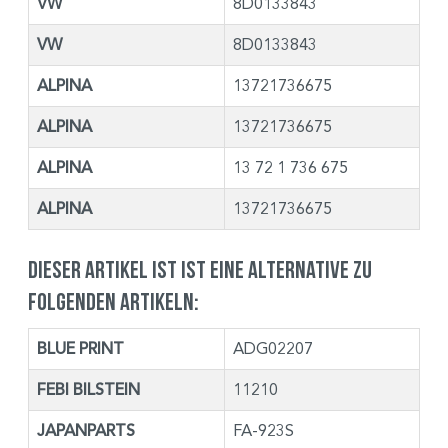
VW
8D0133843
VW
8D0133843
ALPINA
13721736675
ALPINA
13721736675
ALPINA
13 72 1 736 675
ALPINA
13721736675
Dieser Artikel ist ist eine Alternative zu
folgenden Artikeln:
BLUE PRINT
ADG02207
FEBI BILSTEIN
11210
JAPANPARTS
FA-923S