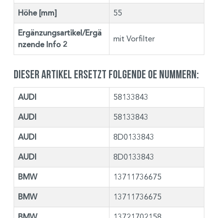
Höhe [mm]
55
Ergänzungsartikel/Ergä
mit Vorfilter
nzende Info 2
Dieser Artikel ersetzt folgende OE Nummern:
AUDI
58133843
AUDI
58133843
AUDI
8D0133843
AUDI
8D0133843
BMW
13711736675
BMW
13711736675
BMW
13721702158