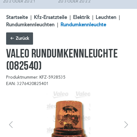
ZU 2 ODER ZU 2.1
ZU 3 ODER ZU 2.2
Startseite
|
Kfz-Ersatzteile
|
Elektrik
|
Leuchten
|
Rundumkennleuchten
|
Rundumkennleuchte
Zurück
VALEO Rundumkennleuchte
(082540)
Produktnummer: KFZ-5928535
EAN: 3276420825401