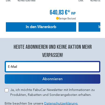
EAN:
4014870567668
EAN:
4014870553
640,83 €*
UVP
Geringer Bestand
In den Warenkorb
In 
Heute abonnieren und keine aktion mehr
verpassen!
E-Mail
Abonnieren
Ja, ich möchte FabuCar Newsletter mit Informationen zu
Produkten, Rabatten und Sonderangeboten erhalten.
Bitte beachten Sie unsere
Datenschutzerklärung.