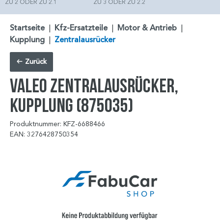
ZU 2 ODER ZU 2.1
ZU 3 ODER ZU 2.2
Startseite
|
Kfz-Ersatzteile
|
Motor & Antrieb
|
Kupplung
|
Zentralausrücker
Zurück
VALEO Zentralausrücker,
Kupplung (875035)
Produktnummer: KFZ-6688466
EAN: 3276428750354