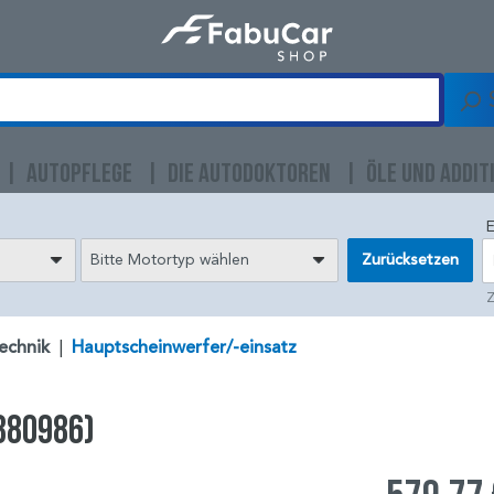
AUTOPFLEGE
DIE AUTODOKTOREN
ÖLE UND ADDIT
E
Bitte Motortyp wählen
Zurücksetzen
Z
echnik
|
Hauptscheinwerfer/-einsatz
380986)