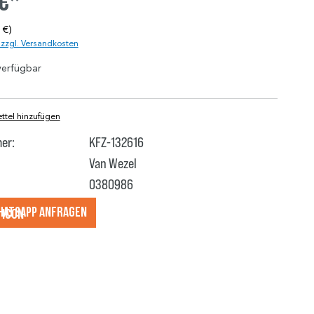
 €*
 €)
. zzgl. Versandkosten
verfügbar
tel hinzufügen
er:
KFZ-132616
Van Wezel
0380986
hatsApp anfragеn