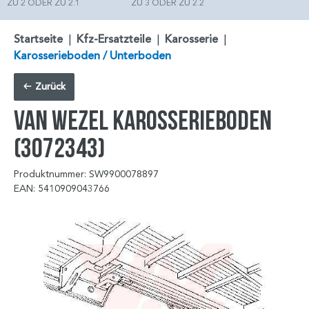
ZU 2 ODER ZU 2.1
ZU 3 ODER ZU 2.2
Startseite
|
Kfz-Ersatzteile
|
Karosserie
|
Karosserieboden / Unterboden
Zurück
VAN WEZEL Karosserieboden
(3072343)
Produktnummer: SW9900078897
EAN: 5410909043766