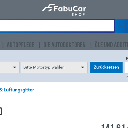
AUTOPFLEGE
DIE AUTODOKTOREN
ÖLE UND ADDIT
E
Bitte Motortyp wählen
Zurücksetzen
Z
 & Lüftungsgitter
)