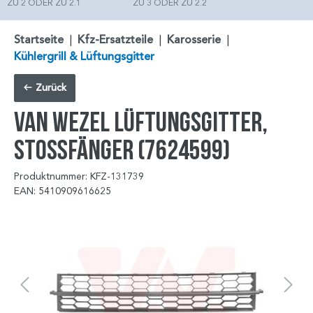
ZU 2 ODER ZU 2.1
ZU 3 ODER ZU 2.2
Startseite
|
Kfz-Ersatzteile
|
Karosserie
|
Kühlergrill & Lüftungsgitter
Zurück
VAN WEZEL Lüftungsgitter,
Stoßfänger (7624599)
Produktnummer: KFZ-131739
EAN: 5410909616625