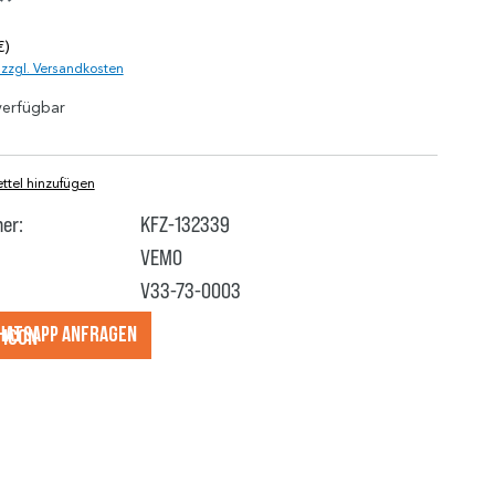
*
€)
. zzgl. Versandkosten
verfügbar
tel hinzufügen
er:
KFZ-132339
VEMO
V33-73-0003
hatsApp anfragеn