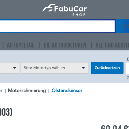
AUTOPFLEGE
DIE AUTODOKTOREN
ÖLE UND ADDIT
E
Bitte Motortyp wählen
Zurücksetzen
Z
r
|
Motorschmierung
|
Ölstandsensor
003)