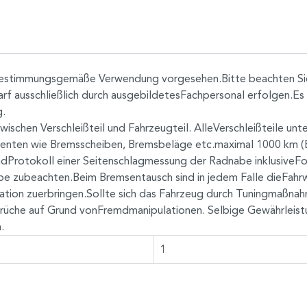
ebestimmungsgemäße Verwendung vorgesehen.Bitte beachten Sie
f ausschließlich durch ausgebildetesFachpersonal erfolgen.Es
.
zwischen Verschleißteil und Fahrzeugteil. AlleVerschleißteile u
nten wie Bremsscheiben, Bremsbeläge etc.maximal 1000 km (E
ndProtokoll einer Seitenschlagmessung der Radnabe inklusiveF
be zubeachten.Beim Bremsentausch sind in jedem Falle dieFahr
tion zuerbringen.Sollte sich das Fahrzeug durch Tuningmaßnah
rüche auf Grund vonFremdmanipulationen. Selbige Gewährleistu
.
1