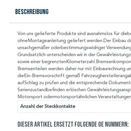
Beschreibung
Von uns gelieferte Produkte sind ausnahmslos für di
ohneMontageanleitung geliefert werden.Der Einbau dar
unsachgemäßer oderbestimmungswidriger Verwendung
Grundsätzlich unterscheiden wir in der Gewährleistung
sowie einer begrenztenKilometerzahl.Bremsenkompone
Bremsenteilen werden daher nur mit Einbaurechnung u
dieEin-Bremsvorschrift gemäß Fahrzeugherstelleranga
aufSchlag zu prüfen und die entsprechende Dokumenta
Serienzustandbefinden erlöschen Gewährleistungsansp
Motorsport odermotorsportähnlichen Veranstaltungen
Anzahl der Steckkontakte
Dieser Artikel ersetzt folgende OE Nummern: