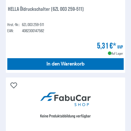
HELLA Öldruckschalter (6ZL 003 259-511)
Hrst.-Nr.:
6ZL 003 259-511
EAN:
4082300147582
5,31 €*
UVP
Auf Lager
In den Warenkorb