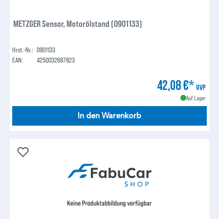
METZGER Sensor, Motorölstand (0901133)
Hrst.-Nr.:
0901133
EAN:
4250032687823
42,08 €*
UVP
Auf Lager
In den Warenkorb