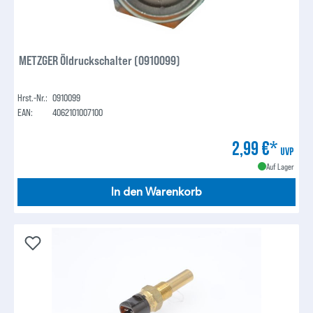
METZGER Öldruckschalter (0910099)
Hrst.-Nr.:
0910099
EAN:
4062101007100
2,99 €*
UVP
Auf Lager
In den Warenkorb