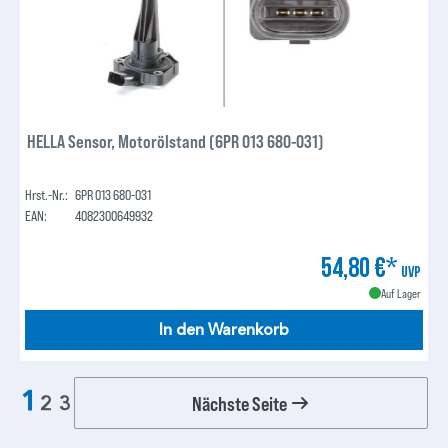
HELLA Sensor, Motorölstand (6PR 013 680-031)
Hrst.-Nr.:
6PR 013 680-031
EAN:
4082300649932
54,80 €*
UVP
Auf Lager
In den Warenkorb
1
Nächste Seite
2
3