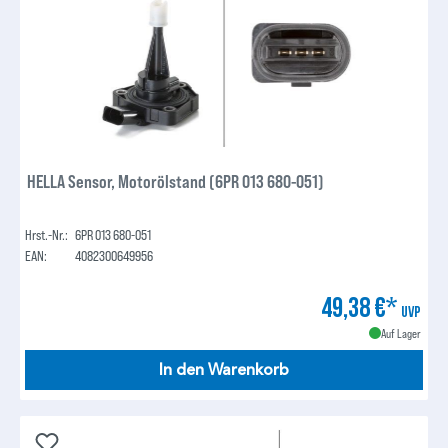
HELLA Sensor, Motorölstand (6PR 013 680-051)
Hrst.-Nr.:
6PR 013 680-051
EAN:
4082300649956
49,38 €*
UVP
Auf Lager
In den Warenkorb