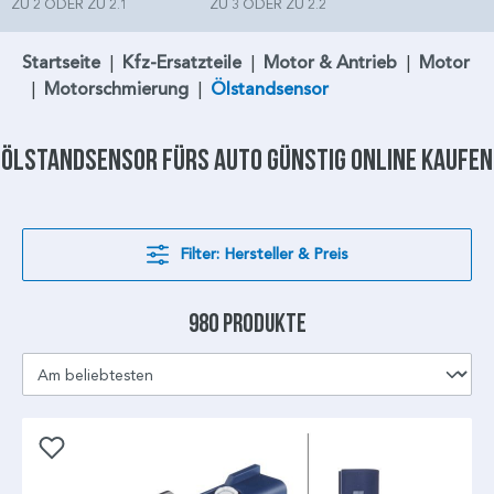
ZU 2 ODER ZU 2.1
ZU 3 ODER ZU 2.2
Startseite
|
Kfz-Ersatzteile
|
Motor & Antrieb
|
Motor
|
Motorschmierung
|
Ölstandsensor
Ölstandsensor
fürs Auto günstig online kaufen
Filter: Hersteller & Preis
980 Produkte