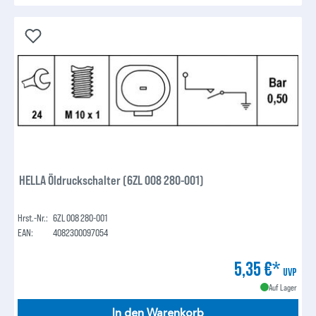
HELLA Öldruckschalter (6ZL 008 280-001)
Hrst.-Nr.:
6ZL 008 280-001
EAN:
4082300097054
5,35 €*
UVP
Auf Lager
In den Warenkorb