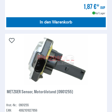
1,87 €*
UVP
Auf Lager
In den Warenkorb
METZGER Sensor, Motorölstand (0901255)
Hrst.-Nr.:
0901255
EAN:
4062101027856