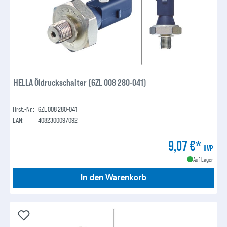
HELLA Öldruckschalter (6ZL 008 280-041)
Hrst.-Nr.:
6ZL 008 280-041
EAN:
4082300097092
9,07 €*
UVP
Auf Lager
In den Warenkorb