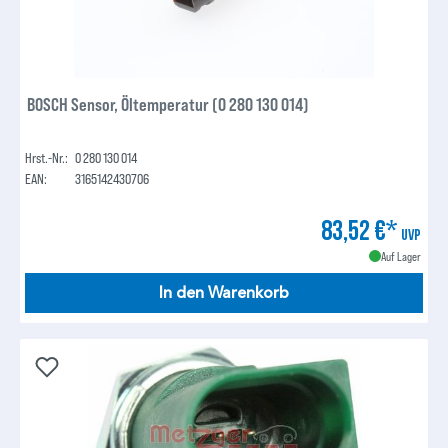
BOSCH Sensor, Öltemperatur (0 280 130 014)
Hrst.-Nr.:
0 280 130 014
EAN:
3165142430706
83,52 €*
UVP
Auf Lager
In den Warenkorb