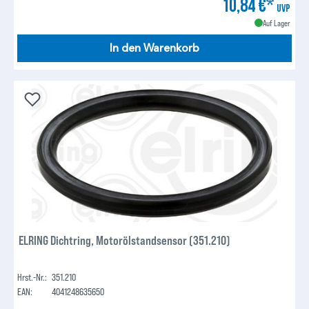
10,84 €*
UVP
Auf Lager
In den Warenkorb
ELRING Dichtring, Motorölstandsensor (351.210)
Hrst.-Nr.:
351.210
EAN:
4041248635650