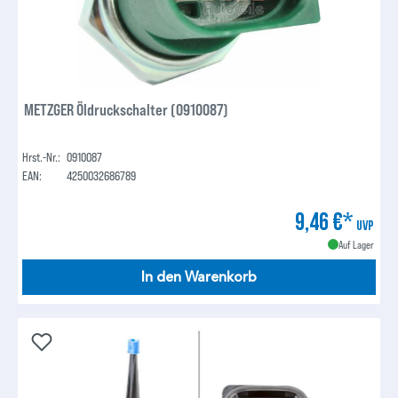
METZGER Öldruckschalter (0910087)
Hrst.-Nr.:
0910087
EAN:
4250032686789
9,46 €*
UVP
Auf Lager
In den Warenkorb