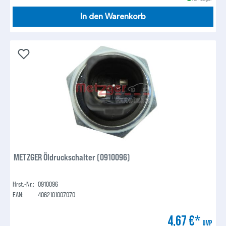
In den Warenkorb
METZGER Öldruckschalter (0910096)
Hrst.-Nr.:
0910096
EAN:
4062101007070
4,67 €*
UVP