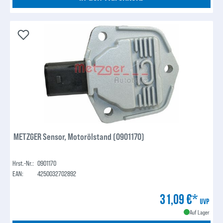
METZGER Sensor, Motorölstand (0901170)
Hrst.-Nr.:
0901170
EAN:
4250032702892
31,09 €*
UVP
Auf Lager