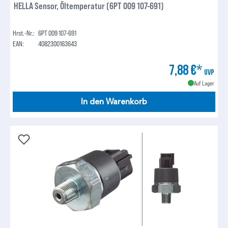
HELLA Sensor, Öltemperatur (6PT 009 107-691)
Hrst.-Nr.:
6PT 009 107-691
EAN:
4082300163643
7,88 €*
UVP
Auf Lager
In den Warenkorb