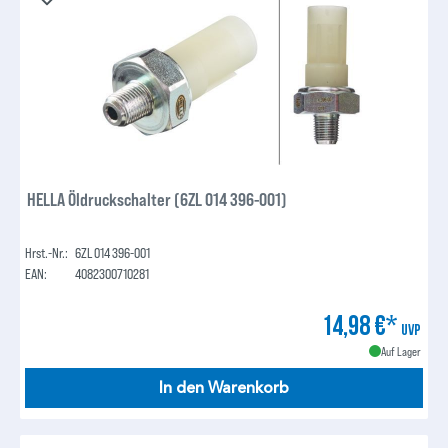
HELLA Öldruckschalter (6ZL 014 396-001)
Hrst.-Nr.:
6ZL 014 396-001
EAN:
4082300710281
14,98 €*
UVP
Auf Lager
In den Warenkorb