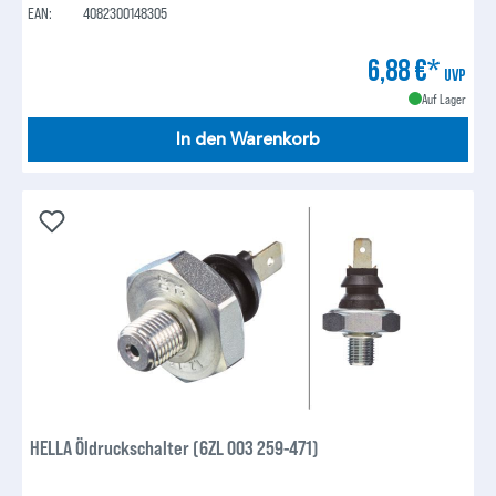
EAN:
4082300148305
6,88 €*
UVP
Auf Lager
In den Warenkorb
HELLA Öldruckschalter (6ZL 003 259-471)