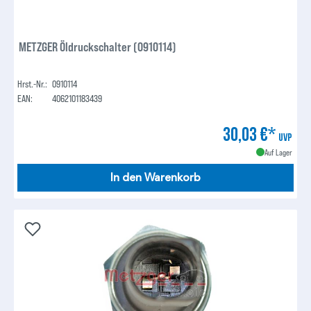
METZGER Öldruckschalter (0910114)
Hrst.-Nr.:
0910114
EAN:
4062101183439
30,03 €*
UVP
Auf Lager
In den Warenkorb