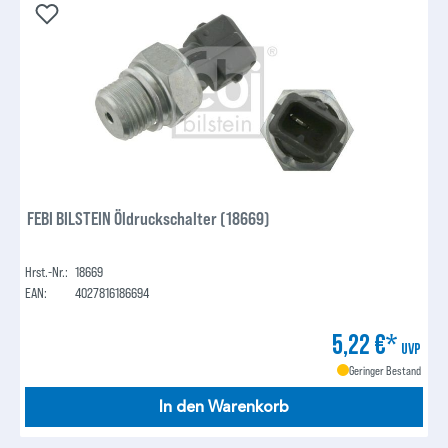
FEBI BILSTEIN Öldruckschalter (18669)
Hrst.-Nr.:
18669
EAN:
4027816186694
5,22 €*
UVP
Geringer Bestand
In den Warenkorb