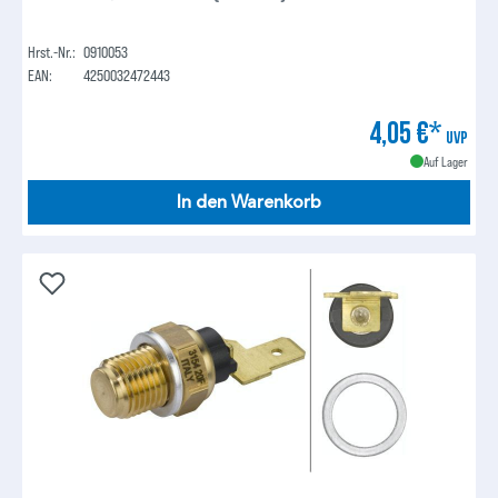
Hrst.-Nr.:
0910053
EAN:
4250032472443
4,05 €*
UVP
Auf Lager
In den Warenkorb