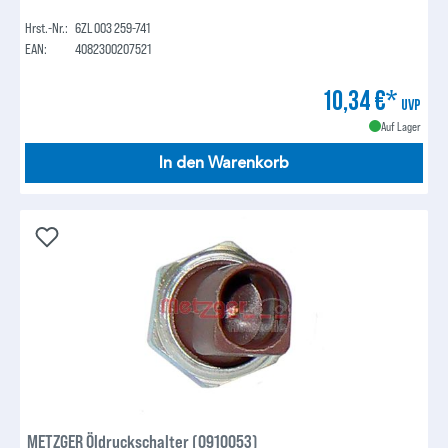
Hrst.-Nr.:
6ZL 003 259-741
EAN:
4082300207521
10,34 €*
UVP
Auf Lager
In den Warenkorb
METZGER Öldruckschalter (0910053)