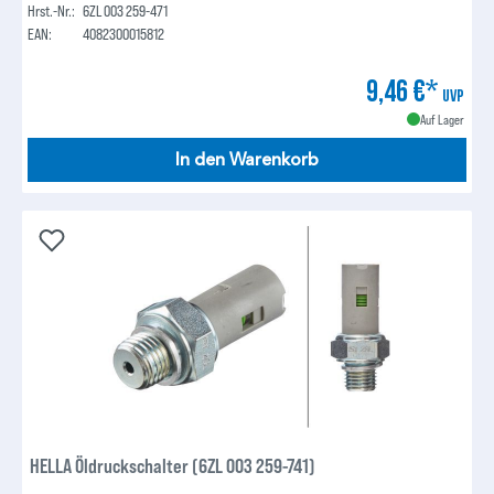
Hrst.-Nr.:
6ZL 003 259-471
EAN:
4082300015812
9,46 €*
UVP
Auf Lager
In den Warenkorb
HELLA Öldruckschalter (6ZL 003 259-741)