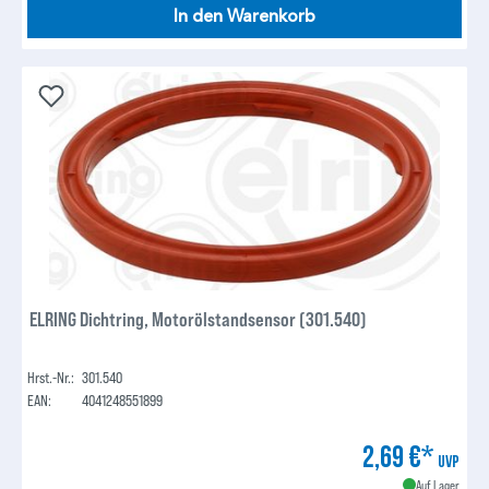
In den Warenkorb
ELRING Dichtring, Motorölstandsensor (301.540)
Hrst.-Nr.:
301.540
EAN:
4041248551899
2,69 €*
UVP
Auf Lager