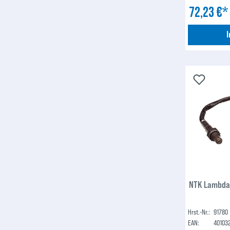
72,23 €
NTK Lambda
Hrst.-Nr.:
91780
EAN:
40103