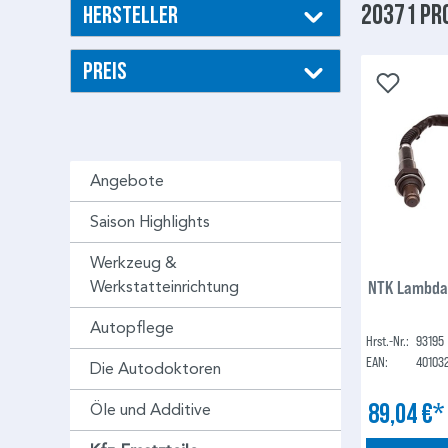
20371 Pr
Hersteller
Preis
Angebote
Saison Highlights
Werkzeug &
NTK Lambda
Werkstatteinrichtung
Autopflege
Hrst.-Nr.:
93195
EAN:
40103
Die Autodoktoren
89,04 €
Öle und Additive