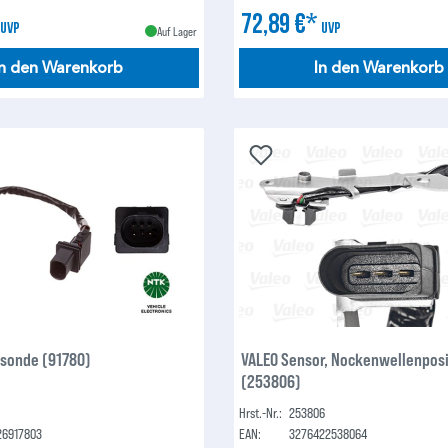
*
72,89 €*
UVP
UVP
Auf Lager
In den Warenkorb
In den Warenkorb
sonde (91780)
VALEO Sensor, Nockenwellenposi
(253806)
Hrst.-Nr.:
253806
26917803
EAN:
3276422538064