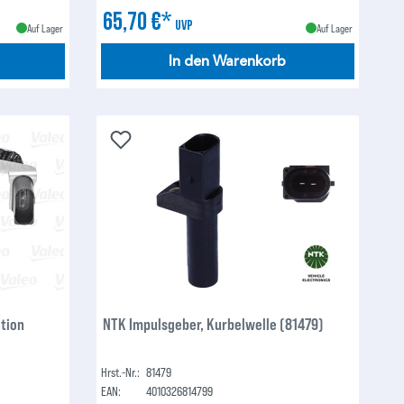
65,70 €*
UVP
Auf Lager
Auf Lager
In den Warenkorb
tion
NTK Impulsgeber, Kurbelwelle (81479)
Hrst.-Nr.:
81479
EAN:
4010326814799