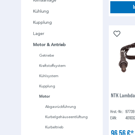
Klimaanlage
Kühlung
Kupplung
Lager
Motor & Antrieb
Getriebe
Kraftstoffsystem
Kühlsystem
Kupplung
NTK Lambda
Motor
Abgasrückführung
Hrst.-Nr.:
97739
Kurbelgehäuseentlüftung
EAN:
40103
Kurbeltrieb
96,56 €