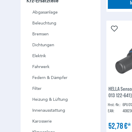
Kfz-Ersatzteile
Abgasanlage
Beleuchtung
Bremsen
Dichtungen
Elektrik
Fahrwerk
Federn & Dämpfer
HELLA Senso
Filter
013 122-641
Heizung & Lüftung
Hrst.-Nr.:
6PU 01
Innenausstattung
EAN:
40823
Karosserie
52,78 €