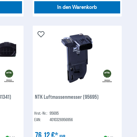
In den Warenkorb
81341)
NTK Luftmassenmesser (95695)
Hrst.-Nr.:
95695
EAN:
4010326956956
76,12 €*
UVP