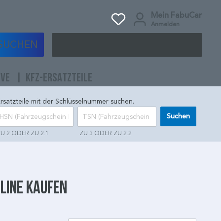
Mein FabuCar
Anmelden
SUCHEN
IVE
KFZ-ERSATZTEILE
rsatzteile mit der Schlüsselnummer suchen.
Suchen
U 2 ODER ZU 2.1
ZU 3 ODER ZU 2.2
line kaufen