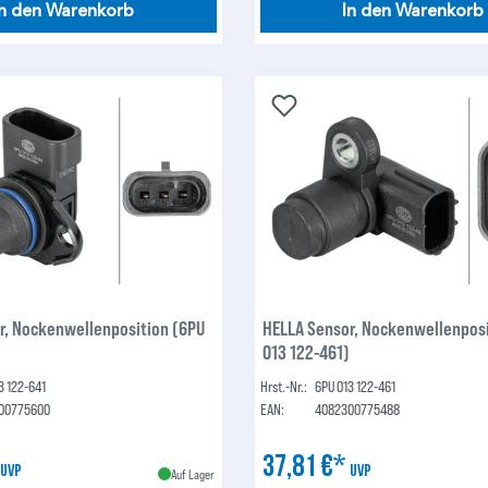
In den Warenkorb
In den Warenkorb
r, Nockenwellenposition (6PU
HELLA Sensor, Nockenwellenposi
)
013 122-461)
3 122-641
Hrst.-Nr.:
6PU 013 122-461
00775600
EAN:
4082300775488
*
37,81 €*
UVP
UVP
Auf Lager