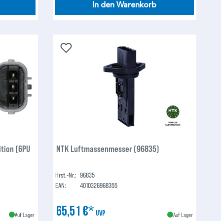
In den Warenkorb
tion (6PU
NTK Luftmassenmesser (96835)
Hrst.-Nr.:
96835
EAN:
4010326968355
65,51 €*
UVP
Auf Lager
Auf Lager