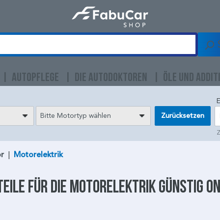
AUTOPFLEGE
DIE AUTODOKTOREN
ÖLE UND ADDIT
E
Bitte Motortyp wählen
Zurücksetzen
Z
r
|
Motorelektrik
eile für die
Motorelektrik
günstig on