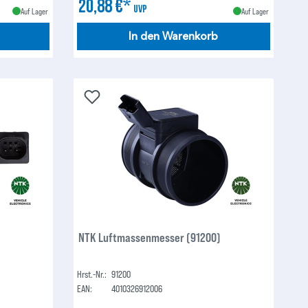
20,88 €*
UVP
Auf Lager
Auf Lager
In den Warenkorb
NTK Luftmassenmesser (91200)
Hrst.-Nr.:
91200
EAN:
4010326912006