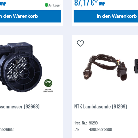
*
87,17 €*
UVP
UVP
Auf Lager
In den Warenkorb
In den Warenkorb
ssenmesser (92668)
NTK Lambdasonde (91299)
Hrst.-Nr.:
91299
26926683
EAN:
4010326912990