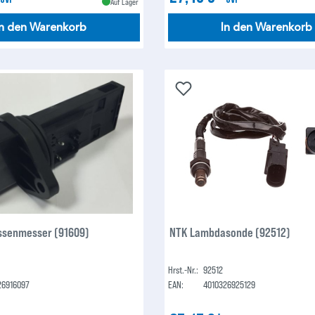
Auf Lager
In den Warenkorb
In den Warenkorb
ssenmesser (91609)
NTK Lambdasonde (92512)
Hrst.-Nr.:
92512
26916097
EAN:
4010326925129