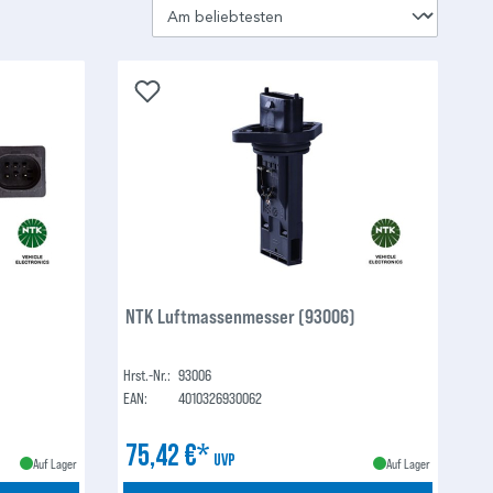
NTK Luftmassenmesser (93006)
Hrst.-Nr.:
93006
EAN:
4010326930062
75,42 €*
UVP
Auf Lager
Auf Lager