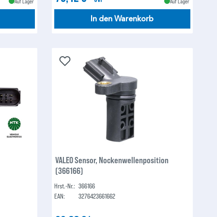
Auf Lager
Auf Lager
In den Warenkorb
VALEO Sensor, Nockenwellenposition
(366166)
Hrst.-Nr.:
366166
EAN:
3276423661662