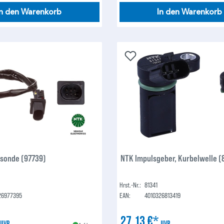
In den Warenkorb
In den Warenkorb
sonde (97739)
NTK Impulsgeber, Kurbelwelle (
Hrst.-Nr.:
81341
26977395
EAN:
4010326813419
*
27,13 €*
UVP
UVP