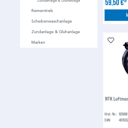
59,50 €
Zündanlage & Glühanlage
Riementrieb
Scheibenwaschanlage
Zündanlage & Glühanlage
Marken
NTK Luftma
Hrst.-Nr.:
92668
EAN:
40103