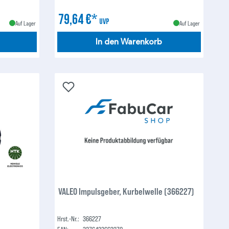
79,64 €*
UVP
Auf Lager
Auf Lager
In den Warenkorb
)
VALEO Impulsgeber, Kurbelwelle (366227)
Hrst.-Nr.:
366227