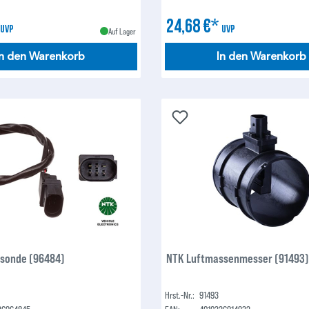
*
24,68 €*
UVP
UVP
Auf Lager
In den Warenkorb
In den Warenkorb
sonde (96484)
NTK Luftmassenmesser (91493
Hrst.-Nr.:
91493