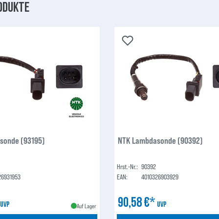
odukte
sonde (93195)
NTK Lambdasonde (90392)
Hrst.-Nr.:
90392
26931953
EAN:
4010326903929
*
90,58 €*
UVP
UVP
Auf Lager