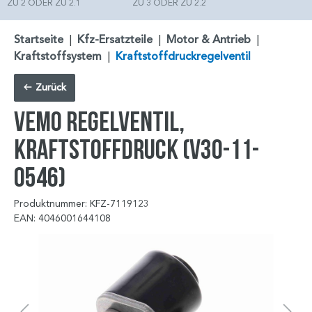
ZU 2 ODER ZU 2.1
ZU 3 ODER ZU 2.2
Startseite
|
Kfz-Ersatzteile
|
Motor & Antrieb
|
Kraftstoffsystem
|
Kraftstoffdruckregelventil
Zurück
VEMO Regelventil,
Kraftstoffdruck (V30-11-
0546)
Produktnummer: KFZ-7119123
EAN: 4046001644108