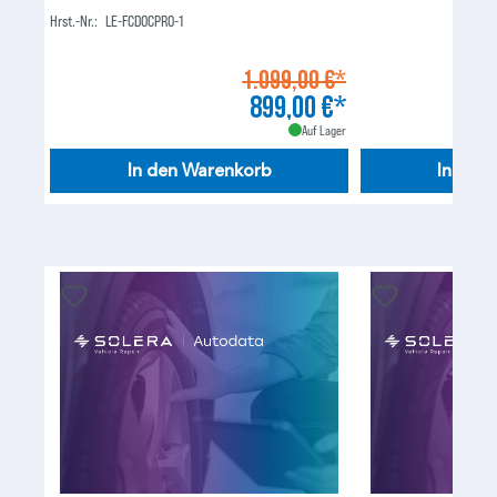
Hrst.-Nr.:
LE-FCDOCPRO-1
1.099,00 €*
899,00 €*
Auf Lager
In den Warenkorb
In den