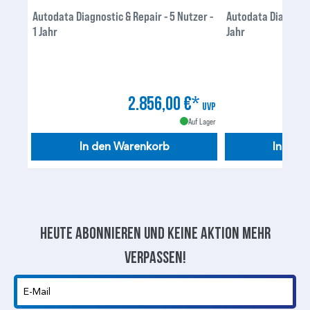
Autodata Diagnostic & Repair - 5 Nutzer -
Autodata Diagnostic 
1 Jahr
Jahr
2.856,00 €*
UVP
Auf Lager
In den Warenkorb
In den
Heute abonnieren und keine aktion mehr
verpassen!