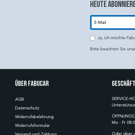
Heute abonniere
E-Mail
Ja, ich möchte Fab
Bitte beachten Sie uns
Über Fabucar
Geschäft
SERVICE-HO
AGB
Unterstützu
Datenschutz
ÖFFNUNGSZ
Widerrufsbelehrung
Mo - Fr 08:0
Widerrufsformular
Oder über 
Versand und Zahlung