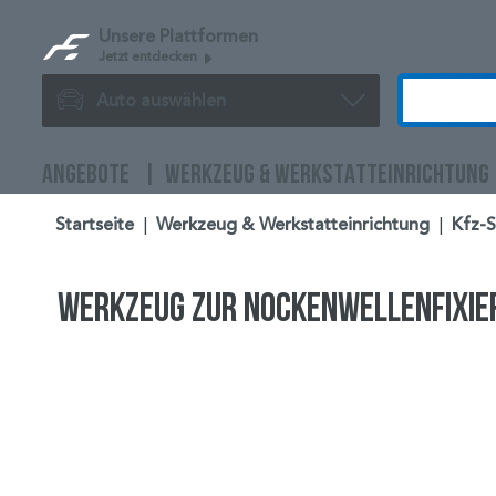
Unsere Plattformen
Jetzt entdecken
Auto auswählen
ANGEBOTE
WERKZEUG & WERKSTATTEINRICHTUNG
Startseite
|
Werkzeug & Werkstatteinrichtung
|
Kfz-
Werkzeug zur Nockenwellenfixie