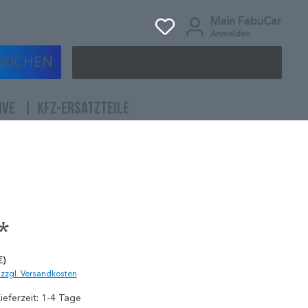
Mein FabuCar
Anmelden
SUCHEN
IVE
KFZ-ERSATZTEILE
*
€)
. zzgl. Versandkosten
ieferzeit: 1-4 Tage