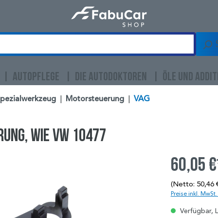
AUTOPFLEGE
DIE AUTODOKTOREN
ÖLE UND ADDIT
Spezialwerkzeug
|
Motorsteuerung
|
VAG
rung, wie VW 10477
60,05 €
(Netto: 50,46 
Preise inkl. MwSt
Verfügbar, L