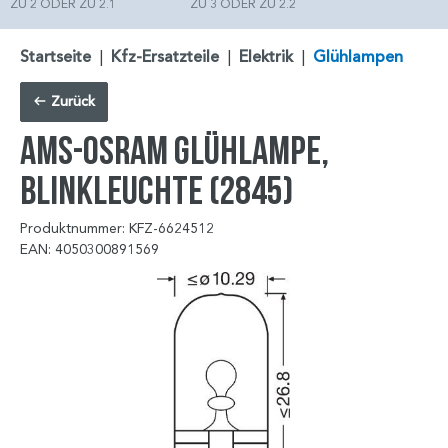
ZU 2 ODER ZU 2.1
ZU 3 ODER ZU 2.2
Startseite
|
Kfz-Ersatzteile
|
Elektrik
|
Glühlampen
Zurück
ams-OSRAM Glühlampe,
Blinkleuchte (2845)
Produktnummer: KFZ-6624512
EAN: 4050300891569